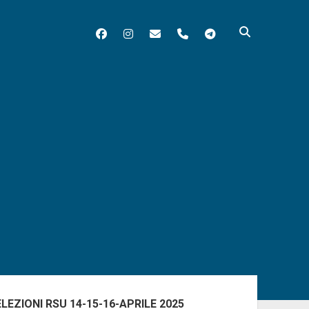
facebook
instagram
matera@flcgil.it
tel:0835330713
telegram
ra
rale
ELEZIONI RSU 14-15-16-APRILE 2025