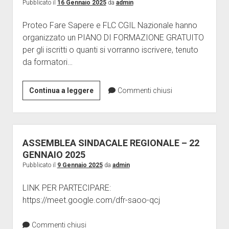
con
Pubblicato il
16 Gennaio 2025
da
admin
oltre
Proteo Fare Sapere e FLC CGIL Nazionale hanno
55.000
organizzato un PIANO DI FORMAZIONE GRATUITO
domande
per gli iscritti o quanti si vorranno iscrivere, tenuto
presentate
da formatori…
per
l’attribuzione
di
ATA:
Continua a leggere
Commenti chiusi
46.297
CORSI
nuove
DI
posizioni
FORMAZIONE
economiche
SULLE
ASSEMBLEA SINDACALE REGIONALE – 22
NUOVE
GENNAIO 2025
POSIZIONI
Pubblicato il
9 Gennaio 2025
da
admin
ECONOMICHE
LINK PER PARTECIPARE:
E
https://meet.google.com/dfr-saoo-qcj
SUI
NUOVI
Commenti chiusi
ORDINAMENTI