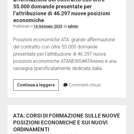
Giornalini
55.000 domande presentate per
l’attribuzione di 46.297 nuove posizioni
Modulistica
economiche
apri
Contratti
Pubblicato il
16 Gennaio 2025
da
admin
menu
Ricerca
Galleria
a
Posizioni economiche ATA: grande affermazione
discesa
Contatti
del contratto con oltre 55.000 domande
Vertenze
presentate per l’attribuzione di 46.297 nuove
posizioni economiche ATANEWS#ATAnews è una
ISCRIZIONE
rassegna specificatamente dedicata dalla…
Posizioni
Continua a leggere
Commenti chiusi
economiche
ATA:
grande
affermazione
ATA: CORSI DI FORMAZIONE SULLE NUOVE
del
POSIZIONI ECONOMICHE E SUI NUOVI
contratto
ORDINAMENTI