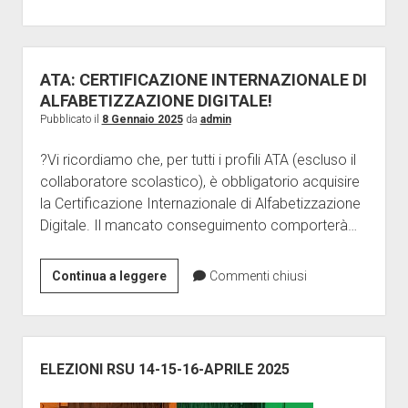
ATA: CERTIFICAZIONE INTERNAZIONALE DI
ALFABETIZZAZIONE DIGITALE!
Pubblicato il
8 Gennaio 2025
da
admin
?Vi ricordiamo che, per tutti i profili ATA (escluso il
collaboratore scolastico), è obbligatorio acquisire
la Certificazione Internazionale di Alfabetizzazione
Digitale. Il mancato conseguimento comporterà…
ATA:
Continua a leggere
Commenti chiusi
CERTIFICAZIONE
INTERNAZIONALE
DI
Barra
ALFABETIZZAZIONE
laterale
ELEZIONI RSU 14-15-16-APRILE 2025
DIGITALE!