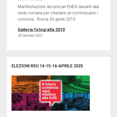
Giornalini
Manifestazione dei precari ENEA davanti alla
sede romana per chiedere al commissario i
Modulistica
concorsi. Roma 30 aprile 2010
apri
Contratti
menu
Galleria fotografia 2010
Ricerca
Galleria
a
discesa
26 Gennaio 2022
Contatti
Vertenze
ISCRIZIONE
Barra
laterale
ELEZIONI RSU 14-15-16-APRILE 2025