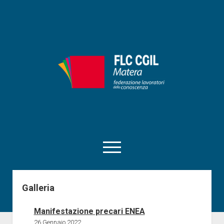
FLC
CIGL
Matera
apri
menu
facebook
instagram
matera@flcgil.it
tel:0835330713
telegram
Galleria
Home
Manifestazione precari ENEA
RSU
26 Gennaio 2022