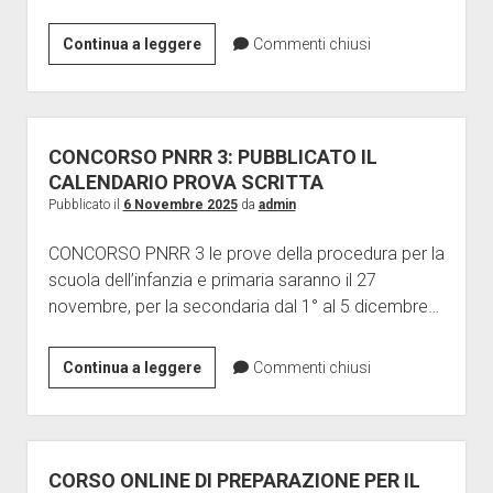
CONTRATTO
Continua a leggere
Commenti chiusi
SCUOLA:
LA
FLC
CGIL
CONCORSO PNRR 3: PUBBLICATO IL
NON
CALENDARIO PROVA SCRITTA
FIRMA!
Pubblicato il
6 Novembre 2025
da
admin
CONCORSO PNRR 3 le prove della procedura per la
scuola dell’infanzia e primaria saranno il 27
novembre, per la secondaria dal 1° al 5 dicembre…
CONCORSO
Continua a leggere
Commenti chiusi
PNRR
3:
PUBBLICATO
IL
CORSO ONLINE DI PREPARAZIONE PER IL