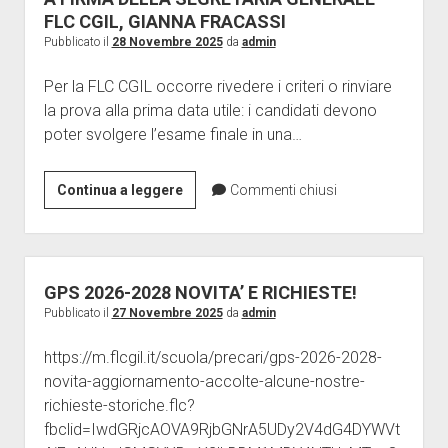
Giornalini
FLC CGIL, GIANNA FRACASSI
Pubblicato il
28 Novembre 2025
da
admin
Modulistica
apri
Contratti
Per la FLC CGIL occorre rivedere i criteri o rinviare
menu
la prova alla prima data utile: i candidati devono
Ricerca
Galleria
a
poter svolgere l’esame finale in una…
discesa
Contatti
Vertenze
POSIZIONI
Continua a leggere
Commenti chiusi
ISCRIZIONE
ECONOMICHE
ATA:
LA
LETTERA
GPS 2026-2028 NOVITA’ E RICHIESTE!
A
Pubblicato il
27 Novembre 2025
da
admin
FIRMA
https://m.flcgil.it/scuola/precari/gps-2026-2028-
DELLA
novita-aggiornamento-accolte-alcune-nostre-
SEGRETARIA
richieste-storiche.flc?
GENERALE
fbclid=IwdGRjcAOVA9RjbGNrA5UDy2V4dG4DYWVt
FLC