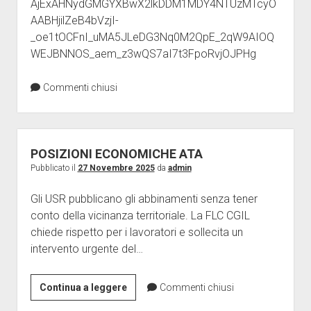
AjExAHNydGMGYXBwX2lkDDM1MDY4NTUzMTcyO
CGIL,
AABHjilZeB4bVzjI-
GIANNA
_oe1tOCFnI_uMA5JLeDG3Nq0M2QpE_2qW9AIOQ
FRACASSI
WEJBNNOS_aem_z3wQS7aI7t3FpoRvjOJPHg
Commenti chiusi
POSIZIONI ECONOMICHE ATA
Pubblicato il
27 Novembre 2025
da
admin
Gli USR pubblicano gli abbinamenti senza tener
conto della vicinanza territoriale. La FLC CGIL
chiede rispetto per i lavoratori e sollecita un
intervento urgente del…
POSIZIONI
Continua a leggere
Commenti chiusi
ECONOMICHE