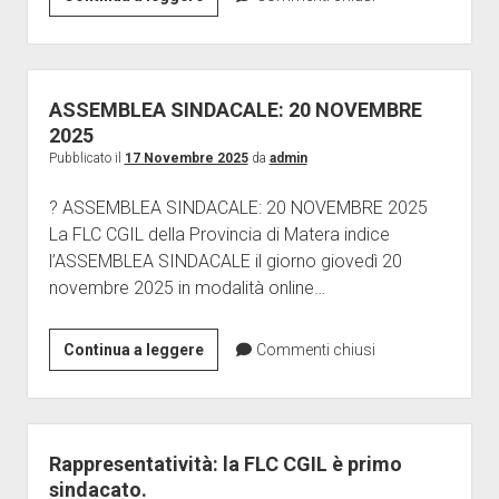
GENERALE:
VENERDI’
12
DICEMBRE
ASSEMBLEA SINDACALE: 20 NOVEMBRE
2025
2025
Pubblicato il
17 Novembre 2025
da
admin
? ASSEMBLEA SINDACALE: 20 NOVEMBRE 2025
La FLC CGIL della Provincia di Matera indice
l’ASSEMBLEA SINDACALE il giorno giovedì 20
novembre 2025 in modalità online…
ASSEMBLEA
Continua a leggere
Commenti chiusi
SINDACALE:
20
NOVEMBRE
2025
Rappresentatività: la FLC CGIL è primo
sindacato.