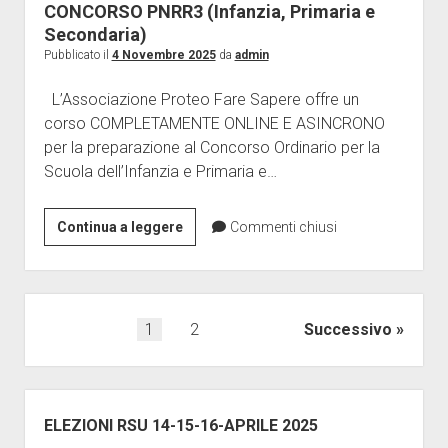
CALENDARIO
CONCORSO PNRR3 (Infanzia, Primaria e
PROVA
Secondaria)
SCRITTA
Pubblicato il
4 Novembre 2025
da
admin
L’Associazione Proteo Fare Sapere offre un
corso COMPLETAMENTE ONLINE E ASINCRONO
per la preparazione al Concorso Ordinario per la
Scuola dell’Infanzia e Primaria e…
CORSO
Continua a leggere
Commenti chiusi
ONLINE
DI
PREPARAZIONE
PER
Paginazione
1
2
Successivo
IL
degli
CONCORSO
articoli
PNRR3
Barra
(Infanzia,
laterale
ELEZIONI RSU 14-15-16-APRILE 2025
Primaria