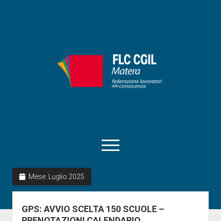
FLC
CIGL
Matera
apri
menu
facebook
instagram
matera@flcgil.it
tel:0835330713
telegram
Mese:
Luglio 2025
Home
GPS: AVVIO SCELTA 150 SCUOLE –
RSU
PRENOTAZIONI CALENDARIO