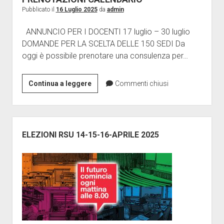
Giornalini
Pubblicato il
16 Luglio 2025
da
admin
Modulistica
ANNUNCIO PER I DOCENTI 17 luglio – 30 luglio
apri
Contratti
DOMANDE PER LA SCELTA DELLE 150 SEDI Da
menu
oggi è possibile prenotare una consulenza per…
Ricerca
Galleria
a
discesa
Contatti
GPS:
Continua a leggere
Commenti chiusi
Vertenze
AVVIO
ISCRIZIONE
SCELTA
150
Barra
SCUOLE
laterale
ELEZIONI RSU 14-15-16-APRILE 2025
–
PRENOTAZIONI
CALENDARIO