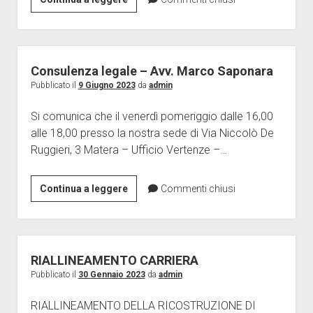
ne
per
hanno
ottenere
diritto.
RPD
Ora
docenti
Consulenza legale – Avv. Marco Saponara
avanti
e
Pubblicato il
9 Giugno 2023
da
admin
con
CIA
le
Si comunica che il venerdì pomeriggio dalle 16,00
ata
vertenze
alle 18,00 presso la nostra sede di Via Niccolò De
Ruggieri, 3 Matera – Ufficio Vertenze –…
Consulenza
Continua a leggere
Commenti chiusi
legale
–
Avv.
Marco
RIALLINEAMENTO CARRIERA
Saponara
Pubblicato il
30 Gennaio 2023
da
admin
RIALLINEAMENTO DELLA RICOSTRUZIONE DI