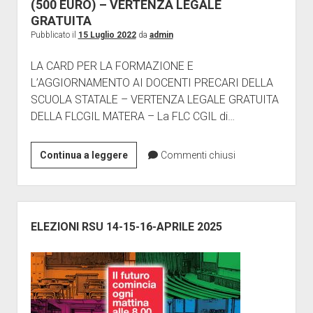
FORMAZIONE
(500 EURO) – VERTENZA LEGALE
E
GRATUITA
AGGIORNAMENTO
Pubblicato il
15 Luglio 2022
da
admin
DOCENTI
LA CARD PER LA FORMAZIONE E
PRECARI
L’AGGIORNAMENTO AI DOCENTI PRECARI DELLA
SCUOLA STATALE – VERTENZA LEGALE GRATUITA
DELLA FLCGIL MATERA – La FLC CGIL di…
PRECARI
Continua a leggere
Commenti chiusi
–
CARD
DOCENTI
Barra
FORMAZIONE
laterale
ELEZIONI RSU 14-15-16-APRILE 2025
(500
EURO)
–
VERTENZA
LEGALE