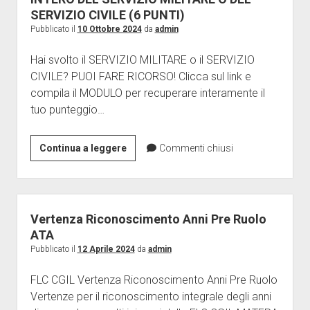
Giornalini
SERVIZIO CIVILE (6 PUNTI)
Pubblicato il
10 Ottobre 2024
da
admin
Modulistica
apri
Contratti
Hai svolto il SERVIZIO MILITARE o il SERVIZIO
menu
CIVILE? PUOI FARE RICORSO! Clicca sul link e
Ricerca
Galleria
a
compila il MODULO per recuperare interamente il
discesa
Contatti
tuo punteggio…
Vertenze
ISCRIZIONE
Continua a leggere
Commenti chiusi
RICORSO
PER
IL
RICONOSCIMENTO
Vertenza Riconoscimento Anni Pre Ruolo
PER
ATA
INTERO
Pubblicato il
12 Aprile 2024
da
admin
DEL
FLC CGIL Vertenza Riconoscimento Anni Pre Ruolo
SERVIZIO
Vertenze per il riconoscimento integrale degli anni
MILITARE