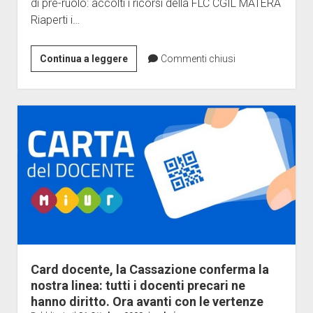
di pre-ruolo: accolti i ricorsi della FLC CGIL MATERA
O
Riaperti i…
DEL
SERVIZIO
CIVILE
Vertenza
Continua a leggere
Commenti chiusi
(6
Riconoscimento
PUNTI)
Anni
Pre
Ruolo
ATA
Card docente, la Cassazione conferma la
nostra linea: tutti i docenti precari ne
hanno diritto. Ora avanti con le vertenze