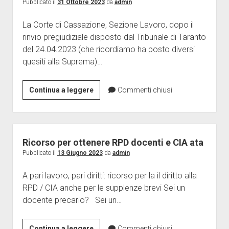
Pubblicato il
31 Ottobre 2023
da
admin
La Corte di Cassazione, Sezione Lavoro, dopo il
rinvio pregiudiziale disposto dal Tribunale di Taranto
del 24.04.2023 (che ricordiamo ha posto diversi
quesiti alla Suprema)…
Card
Continua a leggere
Commenti chiusi
docente,
la
Cassazione
conferma
Ricorso per ottenere RPD docenti e CIA ata
la
Pubblicato il
13 Giugno 2023
da
admin
nostra
A pari lavoro, pari diritti: ricorso per la il diritto alla
linea:
RPD / CIA anche per le supplenze brevi Sei un
tutti
docente precario? Sei un…
i
docenti
precari
Ricorso
Continua a leggere
Commenti chiusi