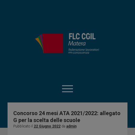
FLC
CIGL
Matera
apri
menu
facebook
instagram
matera@flcgil.it
tel:0835330713
telegram
Concorso 24 mesi ATA 2021/2022: allegato
G per la scelta delle scuole
Home
Pubblicato il
22 Giugno 2022
da
admin
RSU