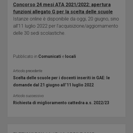
Concorso 24 mesi ATA 2021/2022: apertura
Giornalini
funzioni allegato G per la scelta delle scuole
Modulistica
Istanze online è disponibile da oggi, 20 giugno, sino
apri
Contratti
all’11 luglio 2022 per l’acquisizione/aggiornamento
menu
delle 30 sedi scolastiche.
Ricerca
Galleria
a
discesa
Contatti
Vertenze
Pubblicato in
Comunicati
e
locali
ISCRIZIONE
Articolo precedente
Scelta delle scuole per i docenti inseriti in GAE: le
domande dal 21 giugno all’11 luglio 2022
Articolo successivo
Richiesta di miglioramento cattedra a.s. 2022/23
Barra