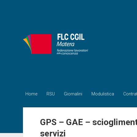
FLC
CIGL
Matera
Home
RSU
Giornalini
Modulistica
Contrat
GPS – GAE – sciogliment
servizi