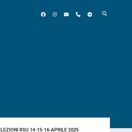
facebook
instagram
matera@flcgil.it
tel:0835330713
telegram
ra
rale
ELEZIONI RSU 14-15-16-APRILE 2025