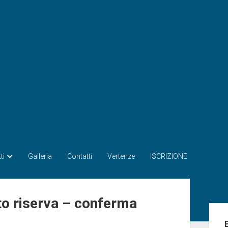
ti
Galleria
Contatti
Vertenze
ISCRIZIONE
o riserva – conferma
Bar
late