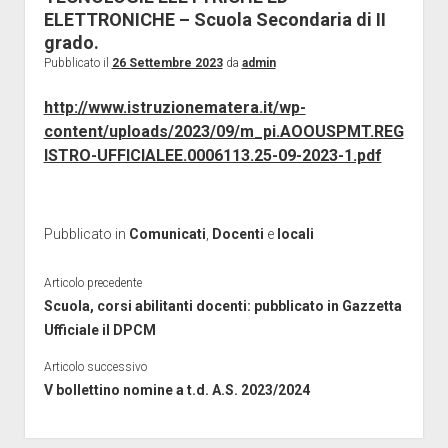
Giornalini
ELETTRONICHE – Scuola Secondaria di II
grado.
Modulistica
Pubblicato il
26 Settembre 2023
da
admin
apri
Contratti
menu
http://www.istruzionematera.it/wp-
Ricerca
Galleria
a
content/uploads/2023/09/m_pi.AOOUSPMT.REG
discesa
Contatti
ISTRO-UFFICIALEE.0006113.25-09-2023-1.pdf
Vertenze
ISCRIZIONE
Pubblicato in
Comunicati
,
Docenti
e
locali
Articolo precedente
Scuola, corsi abilitanti docenti: pubblicato in Gazzetta
Ufficiale il DPCM
Articolo successivo
V bollettino nomine a t.d. A.S. 2023/2024