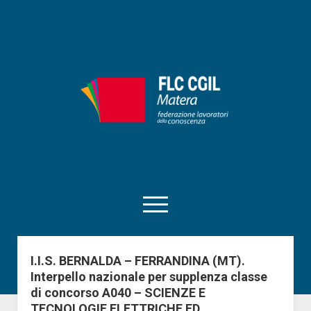
FLC
CIGL
Matera
apri
menu
facebook
instagram
matera@flcgil.it
tel:0835330713
telegram
I.I.S. BERNALDA – FERRANDINA (MT).
Interpello nazionale per supplenza classe
Home
di concorso A040 – SCIENZE E
RSU
TECNOLOGIE ELETTRICHE ED