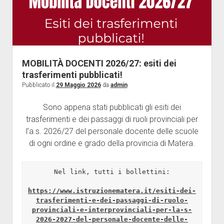
Giornalini
Modulistica
apri
Contratti
menu
Ricerca
Galleria
a
MOBILITÀ DOCENTI 2026/27: esiti dei
discesa
Contatti
trasferimenti pubblicati!
Pubblicato il
29 Maggio 2026
da
admin
Vertenze
ISCRIZIONE
Sono appena stati pubblicati gli esiti dei
trasferimenti e dei passaggi di ruoli provinciali per
l’a.s. 2026/27 del personale docente delle scuole
di ogni ordine e grado della provincia di Matera.
Nel link, tutti i bollettini:

https://www.istruzionematera.it/esiti-dei-
trasferimenti-e-dei-passaggi-di-ruolo-
provinciali-e-interprovinciali-per-la-s-
2026-2027-del-personale-docente-delle-