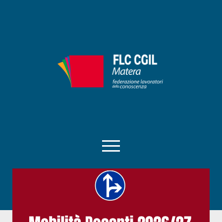
FLC
CIGL
Matera
apri
menu
facebook
instagram
matera@flcgil.it
tel:0835330713
telegram
Home
RSU