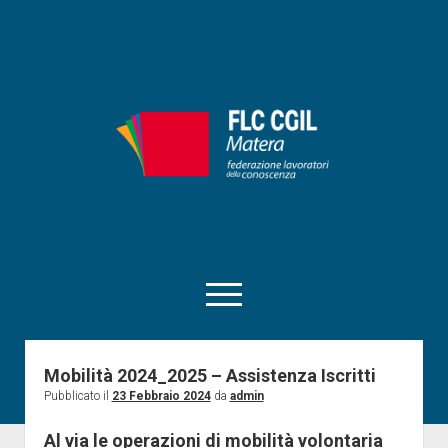
FLC
CIGL
Matera
apri
menu
facebook
instagram
matera@flcgil.it
tel:0835330713
telegram
Mobilità 2024_2025 – Assistenza Iscritti
Pubblicato il
23 Febbraio 2024
da
admin
Home
RSU
Al via le operazioni di mobilità volontaria