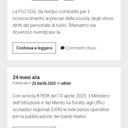
Giornalini
La FLC CGIL da tempo combatte per il
Modulistica
riconoscimento ai precari della scuola, degli stessi
apri
Contratti
diritti del personale di ruolo. Riteniamo sia
menu
doveroso rivendicare la…
Ricerca
Galleria
a
discesa
Contatti
RICORSO
Continua a leggere
Commenti chiusi
Vertenze
RPD-
ISCRIZIONE
CIA-
FERIE
DOCENTI
24 mesi ata
–
Pubblicato il
29 Aprile 2025
da
admin
ATA
Con la nota 87838 del 10 aprile 2025 il Ministero
dell’Istruzione e del Merito ha fornito agli Uffici
scolastici regionali (USR) le indicazioni operative
per la pubblicazione dei bandi relativi…