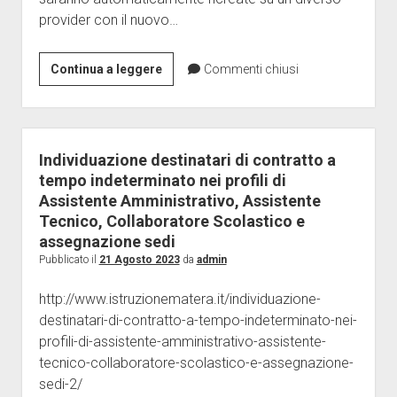
provider con il nuovo…
Scuola:
Continua a leggere
Commenti chiusi
per
docenti
e
ATA
Individuazione destinatari di contratto a
nuovo
tempo indeterminato nei profili di
sistema
Assistente Amministrativo, Assistente
di
Tecnico, Collaboratore Scolastico e
posta
assegnazione sedi
elettronica
Pubblicato il
21 Agosto 2023
da
admin
http://www.istruzionematera.it/individuazione-
destinatari-di-contratto-a-tempo-indeterminato-nei-
profili-di-assistente-amministrativo-assistente-
tecnico-collaboratore-scolastico-e-assegnazione-
sedi-2/