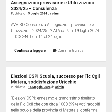
RICONOSCIMENTO
Assegnazioni provvisorie e Utilizzazioni
PER
2024/25 – Consulenza
INTERO
Pubblicato il
5 Luglio 2024
da
admin
DEL
AVVISO Consulenza Assegnazioni provvisorie e
SERVIZIO
Utilizzazioni 2024/25 ? ATA dal 9 al 19 luglio 2024
MILITARE
DOCENTI dal 11 al 24 luglio…
O
DEL
SERVIZIO
Assegnazioni
Continua a leggere
Commenti chiusi
CIVILE
provvisorie
(6
e
PUNTI)
Utilizzazioni
2024/25
Elezioni CSPI Scuola, successo per Flc Cgil
–
Matera, soddisfazione Uricchio
Consulenza
Pubblicato il
16 Maggio 2024
da
admin
“Elezioni CSPI: ennesimo e grandissimo risultato
della Flc Cgil che con circa 1000 (994) voti raccolti
nelle scuole della provincia di Matera si conferma