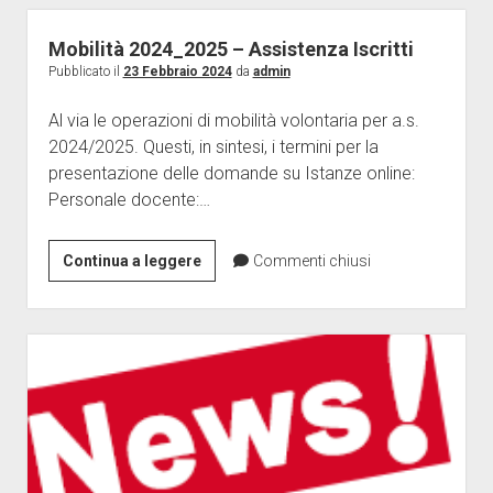
Pre
Ruolo
Mobilità 2024_2025 – Assistenza Iscritti
ATA
Pubblicato il
23 Febbraio 2024
da
admin
Al via le operazioni di mobilità volontaria per a.s.
2024/2025. Questi, in sintesi, i termini per la
presentazione delle domande su Istanze online:
Personale docente:…
Mobilità
Continua a leggere
Commenti chiusi
2024_2025
–
Assistenza
Iscritti