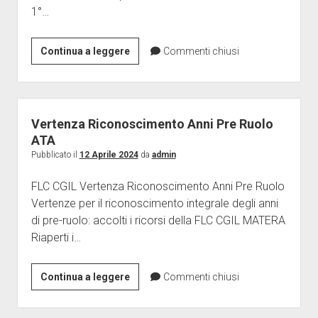
1°…
Elezioni
Continua a leggere
Commenti chiusi
CSPI
Scuola,
successo
per
Vertenza Riconoscimento Anni Pre Ruolo
Flc
ATA
Cgil
Pubblicato il
12 Aprile 2024
da
admin
Matera,
FLC CGIL Vertenza Riconoscimento Anni Pre Ruolo
soddisfazione
Vertenze per il riconoscimento integrale degli anni
Uricchio
di pre-ruolo: accolti i ricorsi della FLC CGIL MATERA
Riaperti i…
Vertenza
Continua a leggere
Commenti chiusi
Riconoscimento
Anni